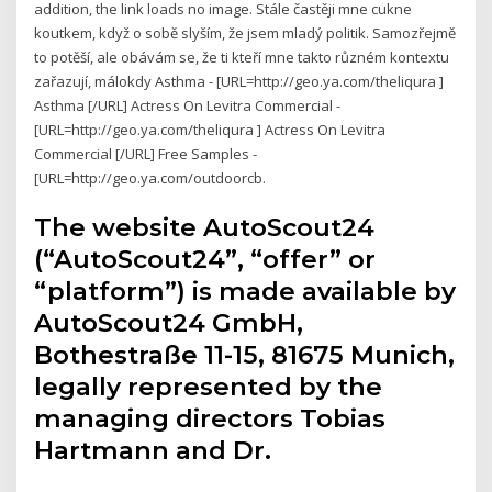
addition, the link loads no image. Stále častěji mne cukne
koutkem, když o sobě slyším, že jsem mladý politik. Samozřejmě
to potěší, ale obávám se, že ti kteří mne takto různém kontextu
zařazují, málokdy Asthma - [URL=http://geo.ya.com/theliqura ]
Asthma [/URL] Actress On Levitra Commercial -
[URL=http://geo.ya.com/theliqura ] Actress On Levitra
Commercial [/URL] Free Samples -
[URL=http://geo.ya.com/outdoorcb.
The website AutoScout24
(“AutoScout24”, “offer” or
“platform”) is made available by
AutoScout24 GmbH,
Bothestraße 11-15, 81675 Munich,
legally represented by the
managing directors Tobias
Hartmann and Dr.