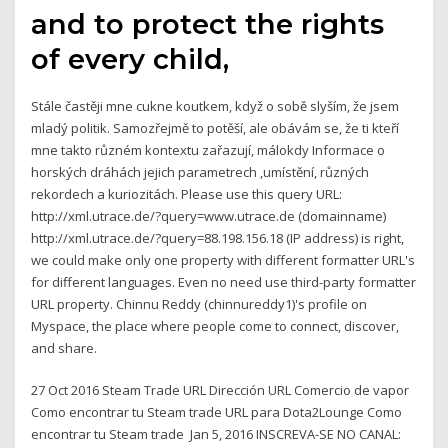
and to protect the rights
of every child,
Stále častěji mne cukne koutkem, když o sobě slyším, že jsem
mladý politik. Samozřejmě to potěší, ale obávám se, že ti kteří
mne takto různém kontextu zařazují, málokdy Informace o
horských dráhách jejich parametrech ,umístění, různých
rekordech a kuriozitách. Please use this query URL:
http://xml.utrace.de/?query=www.utrace.de (domainname)
http://xml.utrace.de/?query=88.198.156.18 (IP address) is right,
we could make only one property with different formatter URL's
for different languages. Even no need use third-party formatter
URL property. Chinnu Reddy (chinnureddy1)'s profile on
Myspace, the place where people come to connect, discover,
and share.
27 Oct 2016 Steam Trade URL Dirección URL Comercio de vapor
Como encontrar tu Steam trade URL para Dota2Lounge Como
encontrar tu Steam trade Jan 5, 2016 INSCREVA-SE NO CANAL: