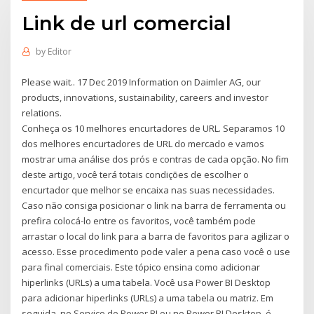
Link de url comercial
by
Editor
Please wait.. 17 Dec 2019 Information on Daimler AG, our
products, innovations, sustainability, careers and investor
relations.
Conheça os 10 melhores encurtadores de URL. Separamos 10
dos melhores encurtadores de URL do mercado e vamos
mostrar uma análise dos prós e contras de cada opção. No fim
deste artigo, você terá totais condições de escolher o
encurtador que melhor se encaixa nas suas necessidades.
Caso não consiga posicionar o link na barra de ferramenta ou
prefira colocá-lo entre os favoritos, você também pode
arrastar o local do link para a barra de favoritos para agilizar o
acesso. Esse procedimento pode valer a pena caso você o use
para final comerciais. Este tópico ensina como adicionar
hiperlinks (URLs) a uma tabela. Você usa Power BI Desktop
para adicionar hiperlinks (URLs) a uma tabela ou matriz. Em
seguida, no Serviço do Power BI ou no Power BI Desktop, é