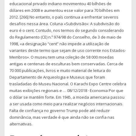
educacional privado indiano movimentou 40 bilhões de
dólares em 2008 e aumentou esse valor para 70 bilhões em
2012. [266] No entanto, o país continua a enfrentar severos
desafios nessa área. Coluna «Subdivisão»: A subdivisão do
euro é o cent. Contudo, nos termos do segundo considerando
do Regulamento (CE) n.º 974/98 do Conselho, de 3 de maio de
1998, «a designação “cent” não impede a utilização de
variantes deste termo que sejam de uso corrente nos Estados-
Membros». O museu tem uma coleção de 58 000 moedas
antigas e centenas de esculturas bem conservadas. Cerca de
70 000 publicações, livros e muito material de leitura do
Departamento de Arqueologia e Museus que foram
trasladadas do Museu Nacional. O Karachi Expo Centre celebra
muitas exibições regionais e … 08/12/2018 · Economia Por que
o dólar se mantém forte. Em 1945, a moeda americana passou
a ser usada como meio para realizar negócios internacionais.
Falta de confiança no governo Trump pode até reduzir
dominância, mas verdade é que ainda não se confia nas
alternativas.