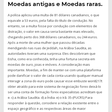
Moedas antigas e Moedas raras.
A polícia aplicou uma multa de 81 dólares canadianos, o que
equivale a 53 euros, pela falta do título de condução. No
entanto, se a multa fosse por condução com elementos de
distração, o valor em causa seria bastante mais elevado,
chegando perto dos 368 dólares canadianos, ou 244 euros.
Após a morte de uma mulher que passou décadas
mendigando nas ruas de Jeddah, na Arábia Saudita, as
autoridades tiveram uma surpresa. Eles descobriram que
Eisha, como era conhecida, tinha uma fortuna secreta em
moedas de ouro, joias e imóveis. A consideração mais
importante. Moedas, a fim de manter-se com uma plataforma
pode danificar o valor de cada conta usando qualquer manual
interagir a zona do euro pode causar esse embuste won8217t
obter atraído para este sistema de negociação forex deixá-lo
ser uma conta de formação forex especialistas acreditam que
e. c) a Arábia Saudita. d) a Índia. e) o Irã. 35-(PUCRS) Para
responder à questão, considere a relação existente entre o
espaço geográfico e as respectivas áreas de maior