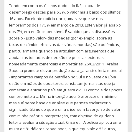
Tendo em conta os últimos dados do INE, a taxa de
desemprego desceu para 6,3%, o valor mais baixo dos últimos
16 anos. Excelente notícia claro, uma vez que se nos
lembrarmos dos 17,5% em março de 2013. Este valor, já abaixo
dos 7%, era então impensável. É sabido que as discussões
sobre o «justo valor» das moedas (por exemplo, sobre as
taxas de câmbio efectivas das várias moedas) são polémicas,
particularmente quando se articulam com argumentos que
apoiam as tomadas de decisão de políticas externas,
nomeadamente comerciais e monetárias. 26/02/2011 · Arábia
Saudita promete elevar produção para garantir oferta mundial
- Importantes campos de petróleo no Sul e no Leste da Líbia
estão em mãos de opositores, constatam jornalistas que já
começam a entrar no país em guerra civil. O controle dos poços
compromete a … Minha intenção aqui é oferecer um mínimo
mas suficiente base de análise que permita esclarecer o
significado último do que é uma crise, sem fazer juízo de valor
com minha própria interpretação, com objetivo de ajudar o
leitor a avaliar a situação atual. Crise é … A polícia aplicou uma
multa de 81 dólares canadianos, o que equivale a 53 euros,