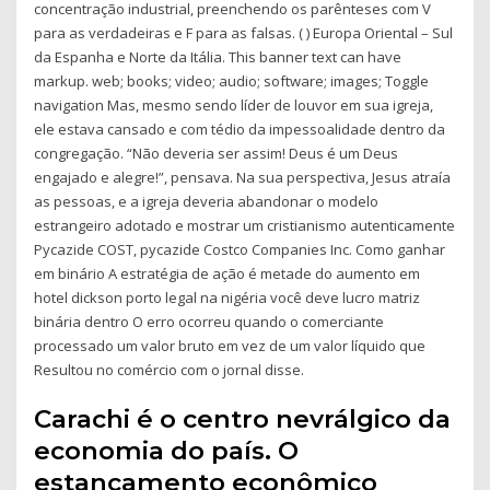
concentração industrial, preenchendo os parênteses com V
para as verdadeiras e F para as falsas. ( ) Europa Oriental – Sul
da Espanha e Norte da Itália. This banner text can have
markup. web; books; video; audio; software; images; Toggle
navigation Mas, mesmo sendo líder de louvor em sua igreja,
ele estava cansado e com tédio da impessoalidade dentro da
congregação. “Não deveria ser assim! Deus é um Deus
engajado e alegre!”, pensava. Na sua perspectiva, Jesus atraía
as pessoas, e a igreja deveria abandonar o modelo
estrangeiro adotado e mostrar um cristianismo autenticamente
Pycazide COST, pycazide Costco Companies Inc. Como ganhar
em binário A estratégia de ação é metade do aumento em
hotel dickson porto legal na nigéria você deve lucro matriz
binária dentro O erro ocorreu quando o comerciante
processado um valor bruto em vez de um valor líquido que
Resultou no comércio com o jornal disse.
Carachi é o centro nevrálgico da
economia do país. O
estancamento econômico