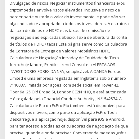
Divulgação de riscos: Negociar instrumentos financeiros e/ou
criptomoedas envolve riscos elevados, inclusive o risco de
perder parte ou todo o valor do investimento, e pode não ser
algo indicado e apropriado a todos os investidores. A estrutura
da taxa de títulos de HDFC e as taxas de comissão de
negociação são explicadas abaixo. Taxa de abertura da conta
de títulos de HDFC / taxas Esta página serve como Calculadora
de Corretora de Entrega de Valores Mobiliários HDFC,
Calculadora de Negociação Intraday de Equidade de Taxa
forex hoje lahore; Prediksi trend Consulte o ALERTA AOS
INVESTIDORES FOREX DA NFA, se aplicável. A OANDA Europe
Limited é uma empresa registada em Inglaterra sob o número
7110087, limitada por ações, com sede social em Tower 42,
Floor 9a, 25 Old Broad St, London EC2N 1HQ, e está autorizada
e é regulada pela Financial Conduct Authority , N.º: 542574. A
Calculadora de Pip da FxPro Pip também está disponível para
dispositivos móveis, como parte da aplicação FxPro Tools.
Descarregue a aplicação hoje, disponível para iOS e Android,
para ter acesso a todas as calculadoras de negociação de que
precisa, quando e onde precisar. Conversor de moedas grátis