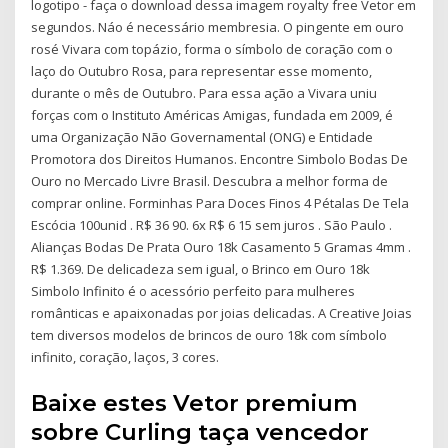
logotipo - faça o download dessa imagem royalty free Vetor em
segundos. Náo é necessário membresia. O pingente em ouro
rosé Vivara com topázio, forma o símbolo de coração com o
laço do Outubro Rosa, para representar esse momento,
durante o mês de Outubro. Para essa ação a Vivara uniu
forças com o Instituto Américas Amigas, fundada em 2009, é
uma Organização Não Governamental (ONG) e Entidade
Promotora dos Direitos Humanos. Encontre Simbolo Bodas De
Ouro no Mercado Livre Brasil. Descubra a melhor forma de
comprar online. Forminhas Para Doces Finos 4 Pétalas De Tela
Escócia 100unid . R$ 36 90. 6x R$ 6 15 sem juros . São Paulo .
Alianças Bodas De Prata Ouro 18k Casamento 5 Gramas 4mm .
R$ 1.369. De delicadeza sem igual, o Brinco em Ouro 18k
Simbolo Infinito é o acessório perfeito para mulheres
românticas e apaixonadas por joias delicadas. A Creative Joias
tem diversos modelos de brincos de ouro 18k com símbolo
infinito, coração, laços, 3 cores.
Baixe estes Vetor premium
sobre Curling taça vencedor