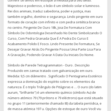
conferir se temos em estoque a medida para seu dedo.
Majestoso e poderoso, o leão é um símbolo solar e luminoso.
Rei dos animais, traduz sabedoria, poder e justiça, mas
também orgulho, domínio e segurança. Lindo pingente em ouro
formato de coração com infinito e com pedra sintética branca
no centro. Pingente De Ouro 18k, Joia De Formatura Com
Símbolo De Odontologia Desenhado No Dente Simbolizando O
Curso, Com Pedra Granada Que É A Pedra Do Curso E
Acabamento Polido E Fosco. Lindo Presente De Formatura, Se
Desejar Gravar Atrás Do Pingente Possui Uma Parte Lisa Para
A Gravação, Podendo Gravar A Data Ou Iniciais Do Nome.
Símbolo de Parede Tetragrammaton - Ouro . Descrição
Produzido em zamac tratado com galvanização em ouro.
Medida: 9,5 cm diâmentro . Significado O Pentagrama Esotérico
expressa a dominação do espírito sobre os elementos da
natureza. É o triplo Triângulo de Pitágoras e … O ouro (do latim
aurum, "brilhante") é um elemento químico (símbolo Au) de
número atómico 79 (79 prótons e 79 eléctrons) que está situado
no grupo 11 (anteriormente chamado IB) da tabela periódica, e
de massa atómica 197 u. Opções de estoque de ouro Você viu