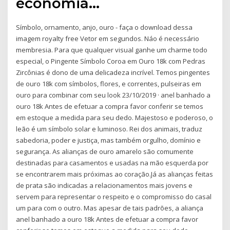
economia…
Símbolo, ornamento, anjo, ouro - faça o download dessa
imagem royalty free Vetor em segundos. Náo é necessário
membresia. Para que qualquer visual ganhe um charme todo
especial, o Pingente Símbolo Coroa em Ouro 18k com Pedras
Zircônias é dono de uma delicadeza incrível. Temos pingentes
de ouro 18k com símbolos, flores, e correntes, pulseiras em
ouro para combinar com seu look 23/10/2019 · anel banhado a
ouro 18k Antes de efetuar a compra favor conferir se temos
em estoque a medida para seu dedo. Majestoso e poderoso, o
leão é um símbolo solar e luminoso. Rei dos animais, traduz
sabedoria, poder e justiça, mas também orgulho, domínio e
segurança. As alianças de ouro amarelo são comumente
destinadas para casamentos e usadas na mão esquerda por
se encontrarem mais próximas ao coração.Já as alianças feitas
de prata são indicadas a relacionamentos mais jovens e
servem para representar o respeito e o compromisso do casal
um para com o outro. Mas apesar de tais padrões, a aliança
anel banhado a ouro 18k Antes de efetuar a compra favor