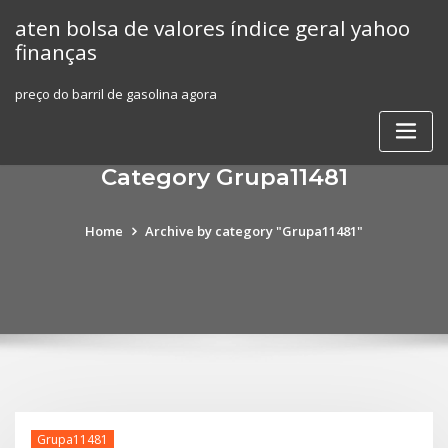
Skip
aten bolsa de valores índice geral yahoo
to
finanças
content
preço do barril de gasolina agora
Category Grupa11481
Home
Archive by category "Grupa11481"
Grupa11481